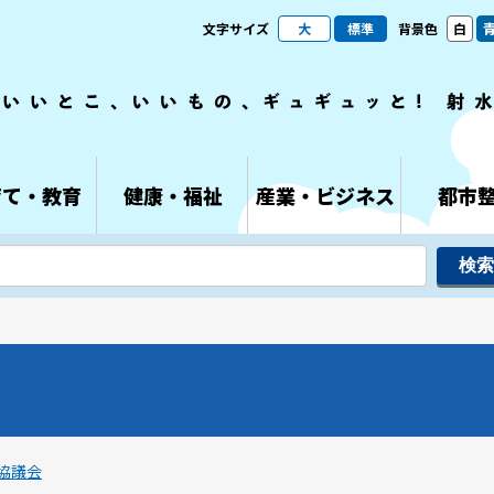
文字サイズ
大
標準
背景色
白
育て・教育
健康・福祉
産業・ビジネス
都市
協議会