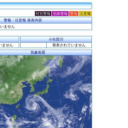
特別警報
危険警報
警報
注意報
警報・注意報 発表内容
いません
小矢部川
いません
発表されていません
気象衛星