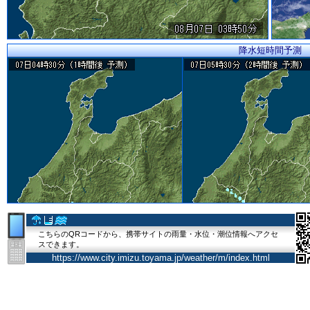
降水短時間予測
こちらのQRコードから、携帯サイトの雨量・水位・潮位情報へアクセ
スできます。
https://www.city.imizu.toyama.jp/weather/m/index.html