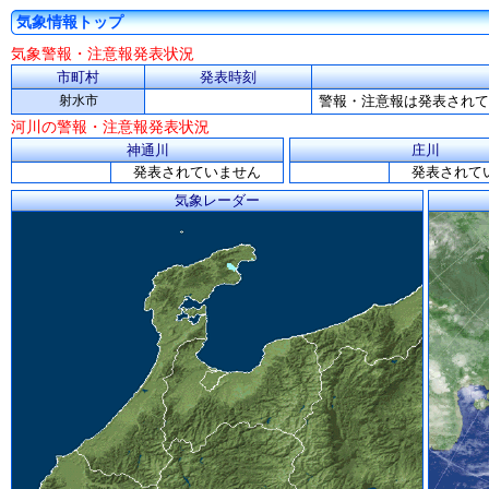
気象情報トップ
気象警報・注意報発表状況
市町村
発表時刻
射水市
警報・注意報は発表されて
河川の警報・注意報発表状況
神通川
庄川
発表されていません
発表されて
気象レーダー