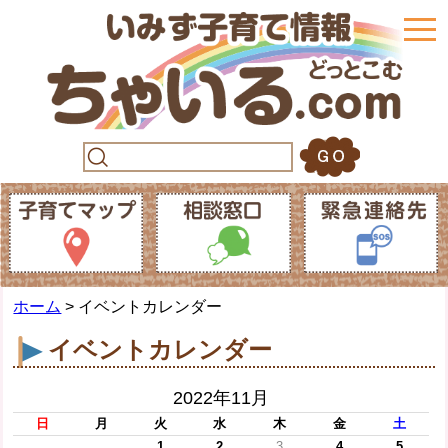
togg
navi
ホーム
> イベントカレンダー
イベントカレンダー
2022年11月
日
月
火
水
木
金
土
1
2
3
4
5