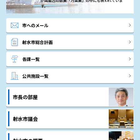
が国最古の歌集「万葉集」の中にも表われていま
す。
市へのメール
射水市総合計画
各課一覧
公共施設一覧
市長の部屋
射水市議会