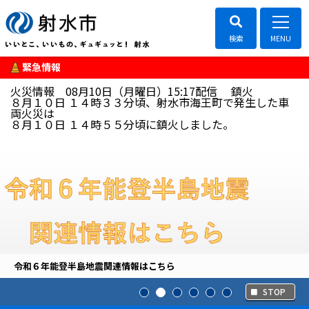
緊急情報
火災情報 08月10日（月曜日）15:17配信
鎮火
８月１０日 １４時３３分頃、射水市海王町で発生した車
両火災は
８月１０日 １４時５５分頃に鎮火しました。
令和６年能登半島地震関連情報はこちら
STOP