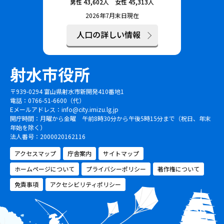
男性
43,602
人 女性
45,313
人
2026年7月末日現在
人口の詳しい情報
射水市役所
〒939-0294 富山県射水市新開発410番地1
電話：0766-51-6600（代）
Eメールアドレス：
info@city.imizu.lg.jp
開庁時間：月曜から金曜 午前8時30分から午後5時15分まで（祝日、年末
年始を除く）
法人番号：2000020162116
アクセスマップ
庁舎案内
サイトマップ
ホームページについて
プライバシーポリシー
著作権について
免責事項
アクセシビリティポリシー