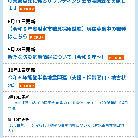
の業務委託に係るサウンディング型市場調査を実施し
ます
PICKUP
6月11日更新
【令和８年度射水市職員採用試験】現在募集中の職種
はこちら
PICKUP
5月28日更新
新たな防災気象情報について（令和８年～）
PICKUP
10月1日更新
令和６年能登半島地震関連（支援・相談窓口・被害状
況）
PICKUP
8月10日更新
「around25 いみずの同窓会 in 射水」 を開催します！（2026年8月14日
開催）
8月10日更新
【8.9目撃】子グマらしき動物の目撃情報について（射水市南太閤山地
内）