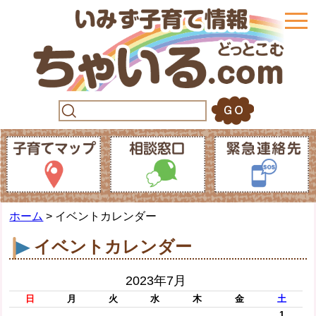
togg
navi
ホーム
> イベントカレンダー
イベントカレンダー
2023年7月
日
月
火
水
木
金
土
1