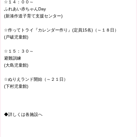
☆１４：００～
ふれあい赤ちゃんDay
(新湊作道子育て支援センター)
☆作ってトライ『カレンダー作り』(定員15名)（～１８日）
(戸破児童館)
☆１５：３０～
避難訓練
(大島児童館)
☆ぬりえランド開始（～２１日）
(下村児童館)
◆詳しくは各施設へ