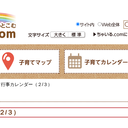
て行事カレンダー（２/３）
２/３）