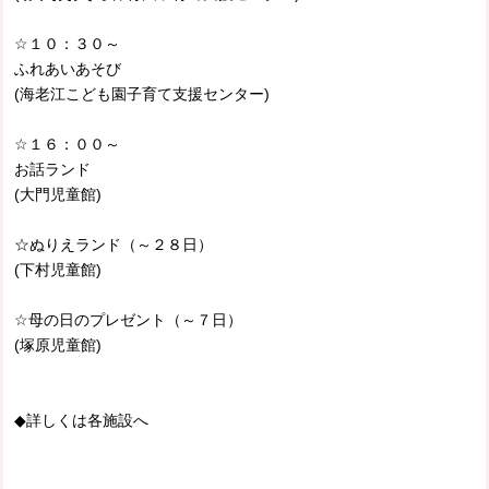
☆１０：３０～
ふれあいあそび
(海老江こども園子育て支援センター)
☆１６：００～
お話ランド
(大門児童館)
☆ぬりえランド（～２８日）
(下村児童館)
☆母の日のプレゼント（～７日）
(塚原児童館)
◆詳しくは各施設へ