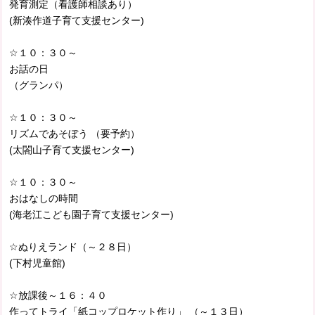
発育測定（看護師相談あり）
(新湊作道子育て支援センター)
☆１０：３０～
お話の日
（グランパ）
☆１０：３０～
リズムであそぼう （要予約）
(太閤山子育て支援センター)
☆１０：３０～
おはなしの時間
(海老江こども園子育て支援センター)
☆ぬりえランド（～２８日）
(下村児童館)
☆放課後～１６：４０
作ってトライ「紙コップロケット作り」 （～１３日）