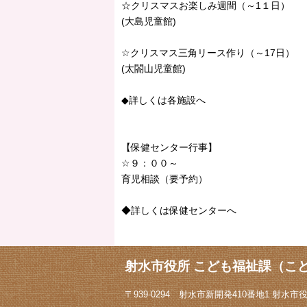
☆クリスマスお楽しみ週間（～1１日）
(大島児童館)
☆クリスマス三角リース作り（～17日）
(太閤山児童館)
◆詳しくは各施設へ
【保健センター行事】
☆９：００～
育児相談（要予約）
◆詳しくは保健センターへ
射水市役所 こども福祉課（こ
〒939-0294 射水市新開発410番地1 射水市役所1