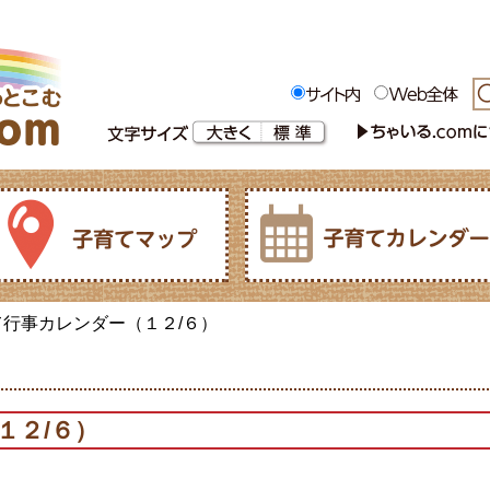
て行事カレンダー（１２/６）
１２/６）