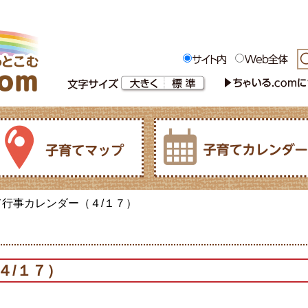
て行事カレンダー（４/１７）
４/１７）