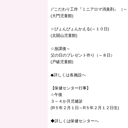
♪"こだわり工作『ミニアロマ消臭剤
(大門児童館)
☆ぴょんぴょんかえる(～１０日)
(太閤山児童館)
☆放課後～
父の日のプレゼント作り（～８日）
(戸破児童館)
◆詳しくは各施設へ
【保健センター行事】
☆午後
３～４か月児健診
(R５年２月１日～R５年２月１２日生)
◆詳しくは保健センターへ