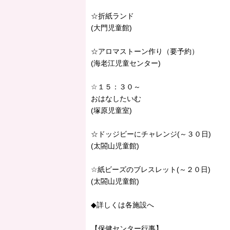
☆折紙ランド
(大門児童館)
☆アロマストーン作り（要予約）
(海老江児童センター)
☆１５：３０～
おはなしたいむ
(塚原児童室)
☆ドッジビーにチャレンジ(～３０日)
(太閤山児童館)
☆紙ビーズのブレスレット(～２０日)
(太閤山児童館)
◆詳しくは各施設へ
【保健センター行事】