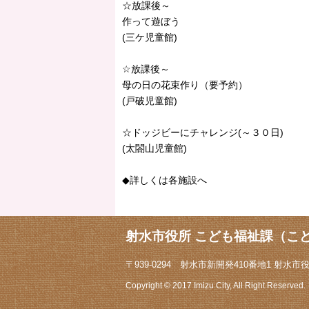
☆放課後～
作って遊ぼう
(三ケ児童館)
☆放課後～
母の日の花束作り（要予約）
(戸破児童館)
☆ドッジビーにチャレンジ(～３０日)
(太閤山児童館)
◆詳しくは各施設へ
射水市役所 こども福祉課（こ
〒939-0294 射水市新開発410番地1 射水市役所1
Copyright © 2017 Imizu City, All Right Reserved.