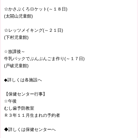
☆かさぶくろロケット(～１８日)
(太閤山児童館)
☆レッツメイキング(～２１日)
(下村児童館)
☆放課後～
牛乳パックでぶんぶんごま作り(～１７日)
(戸破児童館)
◆詳しくは各施設へ
【保健センター行事】
☆午後
むし歯予防教室
Ｒ３年１１月生まれの予約者
◆詳しくは保健センターへ