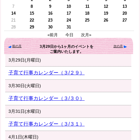
7
8
9
10
11
12
13
14
15
16
17
18
19
20
21
22
23
24
25
26
27
28
29
30
31
«前月
今日
次月»
前の月
次の月
3月29日
から
1ヶ月
のイベントを
ご案内いたします。
3月29日(月曜日)
子育て行事カレンダー（３/２９）
3月30日(火曜日)
子育て行事カレンダー（３/３０）
3月31日(水曜日)
子育て行事カレンダー（３/３１）
4月1日(木曜日)