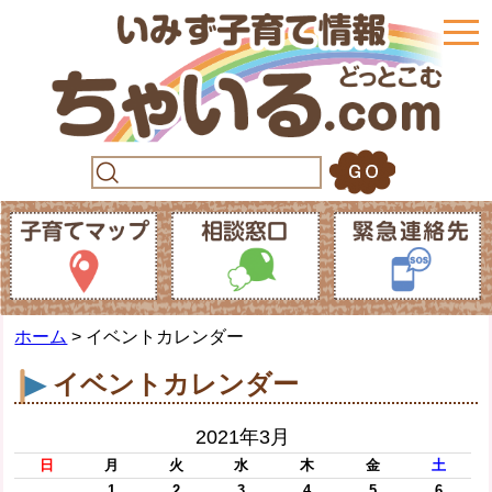
togg
navi
ホーム
> イベントカレンダー
イベントカレンダー
2021年3月
日
月
火
水
木
金
土
1
2
3
4
5
6