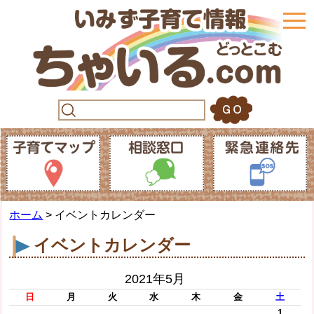
togg
navi
ホーム
> イベントカレンダー
イベントカレンダー
2021年5月
日
月
火
水
木
金
土
1