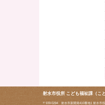
射水市役所 こども福祉課（こ
〒939-0294 射水市新開発410番地1 射水市役所1