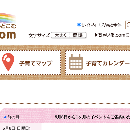
前の月
5月8日
から
1ヶ月
のイベントをご案内い
5月8日(日曜日)