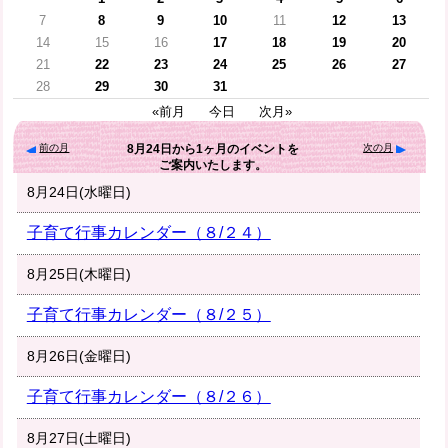
7
8
9
10
11
12
13
14
15
16
17
18
19
20
21
22
23
24
25
26
27
28
29
30
31
«前月
今日
次月»
前の月
次の月
8月24日
から
1ヶ月
のイベントを
ご案内いたします。
8月24日(水曜日)
子育て行事カレンダー（８/２４）
8月25日(木曜日)
子育て行事カレンダー（８/２５）
8月26日(金曜日)
子育て行事カレンダー（８/２６）
8月27日(土曜日)