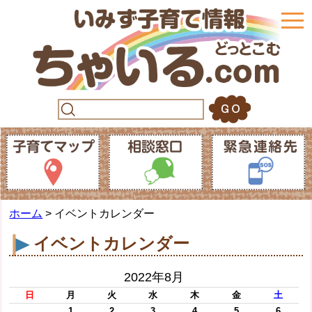
togg
navi
ホーム
> イベントカレンダー
イベントカレンダー
2022年8月
日
月
火
水
木
金
土
1
2
3
4
5
6