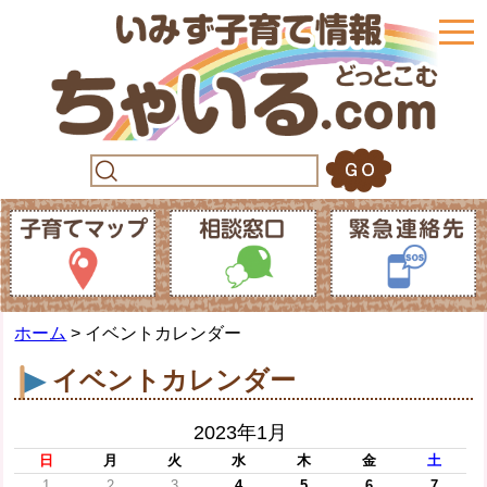
togg
navi
ホーム
> イベントカレンダー
イベントカレンダー
2023年1月
日
月
火
水
木
金
土
1
2
3
4
5
6
7