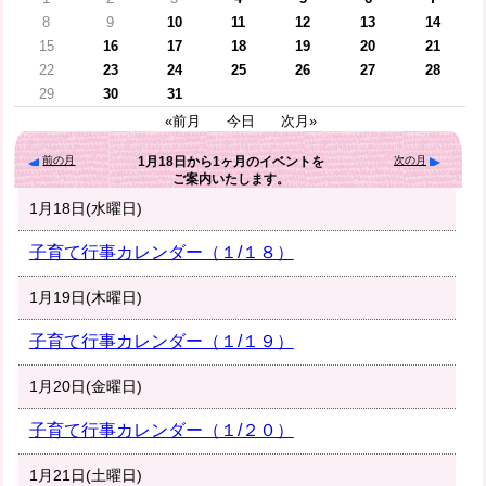
8
9
10
11
12
13
14
15
16
17
18
19
20
21
22
23
24
25
26
27
28
29
30
31
«前月
今日
次月»
前の月
次の月
1月18日
から
1ヶ月
のイベントを
ご案内いたします。
1月18日(水曜日)
子育て行事カレンダー（１/１８）
1月19日(木曜日)
子育て行事カレンダー（１/１９）
1月20日(金曜日)
子育て行事カレンダー（１/２０）
1月21日(土曜日)