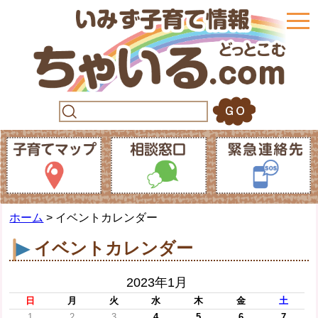
togg
navi
ホーム
> イベントカレンダー
イベントカレンダー
2023年1月
日
月
火
水
木
金
土
1
2
3
4
5
6
7