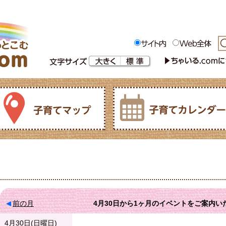
前の月
4月30日
から
1ヶ月
のイベントをご案内い
4月30日(日曜日)