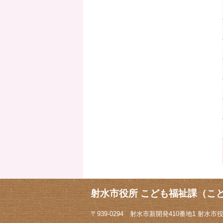
射水市役所 こども福祉課（こ
〒939-0294 射水市新開発410番地1 射水市役所1