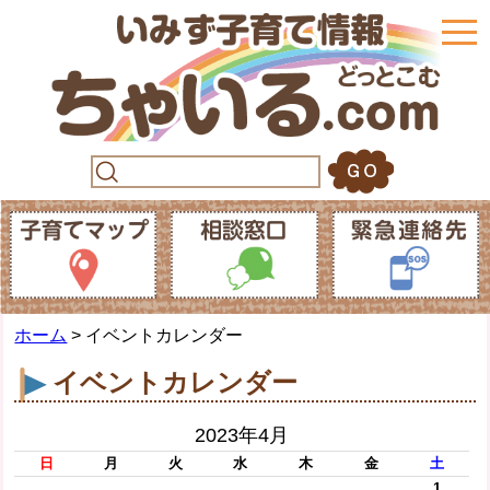
togg
navi
ホーム
> イベントカレンダー
イベントカレンダー
2023年4月
日
月
火
水
木
金
土
1