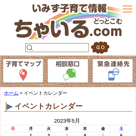
togg
navi
ホーム
> イベントカレンダー
イベントカレンダー
2023年5月
日
月
火
水
木
金
土
1
2
3
4
5
6