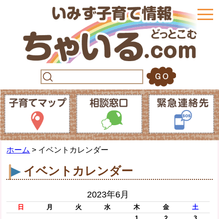
togg
navi
ホーム
> イベントカレンダー
イベントカレンダー
2023年6月
日
月
火
水
木
金
土
1
2
3