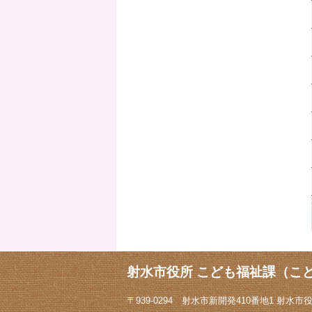
射水市役所 こども福祉課（こ
〒939-0294 射水市新開発410番地1 射水市役所1