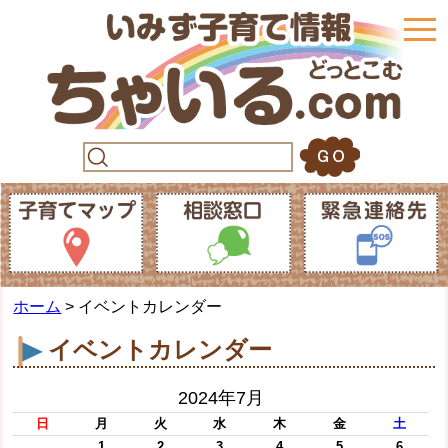
togg
navi
ホーム
> イベントカレンダー
イベントカレンダー
2024年7月
日
月
火
水
木
金
土
1
2
3
4
5
6