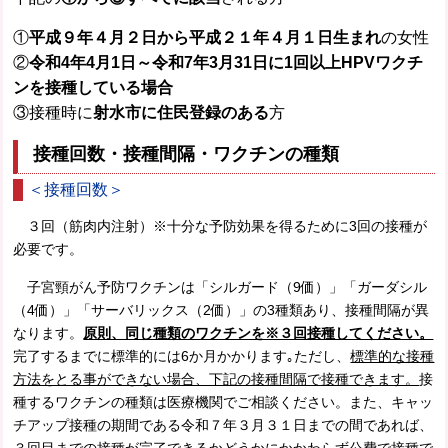
①
平成９年４月２日から平成２１年４月１日生まれ
の女性
②
令和4年4月1日～令和7年3月31日に1回以上HPVワクチ
ンを接種している場合
③接種時に
射水市に住民登録のある
方
接種回数・接種間隔・ワクチンの種類
＜接種回数＞
３回（筋肉内注射）※十分な予防効果を得るために3回の接種が
必要です。
子宮頸がん予防ワクチンは「シルガード（9価）」「ガーダシル
（4価）」「サーバリックス（2価）」の3種類あり、接種間隔が異
なります。
原則、同じ種類のワクチンを※３回接種してください。
完了するまでに標準的には6か月かかります｡ただし、
標準的な接種
方法をとる事ができない場合、下記の接種間隔で接種できます。
接
種するワクチンの種類は医療機関でご相談ください。また、キャッ
チアップ接種の期間である令和７年３月３１日までの間であれば、