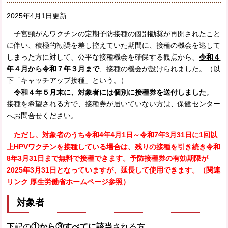
2025年4月1日更新
子宮頸がんワクチンの定期予防接種の個別勧奨が再開されたこと
に伴い、積極的勧奨を差し控えていた期間に、接種の機会を逃して
しまった方に対して、公平な接種機会を確保する観点から、
令和４
年４月から令和７年３月まで
、接種の機会が設けられました。（以
下「キャッチアップ接種」という。）
令和４年５月末に、対象者には個別に接種券を送付しました
。
接種を希望される方で、接種券が届いていない方は、保健センター
へお問合せください。
ただし、対象者のうち令和4年4月1日～令和7年3月31日に1回以
上HPVワクチンを接種している場合は、残りの接種を引き続き令和
8年3月31日まで無料で接種できます。予防接種券の有効期限が
2025年3月31日となっていますが、延長して使用できます。（関連
リンク 厚生労働省ホームページ参照）
対象者
下記の
①から③すべてに該当
される方