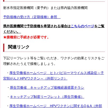
射水市指定医療機関（要予約）または県内協力医療機関
予防接種の受け方（定期接種）参照
県外医療機関で予防接種を希望される場合は
こちらのページ
をご覧
ください。
★接種前に手続きが必要です。
関連リンク
下記リーフレット等をご覧いただき、ワクチンの効果とリスクをご
理解されたうえで接種しましょう。
・
厚生労働省ホームページ ヒトパピローマウイルス感染症～子
宮頸がんとHPVワクチン～（外部リンク）
・
厚生労働省 キャッチアップ接種経過措置チラシ
・
キャッチアップ制度リーフレット（厚生労働省）
・
厚生労働省ホームページ HPVワクチンに関するQ＆A（外部