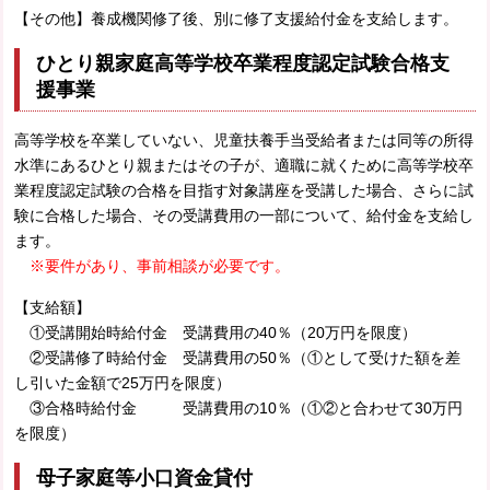
【その他】養成機関修了後、別に修了支援給付金を支給します。
ひとり親家庭高等学校卒業程度認定試験合格支
援事業
高等学校を卒業していない、児童扶養手当受給者または同等の所得
水準にあるひとり親またはその子が、適職に就くために高等学校卒
業程度認定試験の合格を目指す対象講座を受講した場合、さらに試
験に合格した場合、その受講費用の一部について、給付金を支給し
ます。
※要件があり、事前相談が必要です。
【支給額】
①受講開始時給付金 受講費用の40％（20万円を限度）
②受講修了時給付金 受講費用の50％（①として受けた額を差
し引いた金額で25万円を限度）
③合格時給付金 受講費用の10％（①②と合わせて30万円
を限度）
母子家庭等小口資金貸付