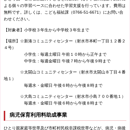
よる個々の学習ペースに合わせた学習支援を行っています。費用は
無料です。詳しくは、こども福祉課（0766-51-6671）にお問い合
わせください。
【対象者】小学校３年生から中学校３年生まで
【場所】☆新湊コミュニティセンター（射水市本町一丁目１２番２
４号）
小学生：毎週土曜日 午前１０時から正午まで
中学生：毎週金曜日 午後７時から午後９時まで
☆太閤山コミュニティセンター（射水市太閤山８丁目４番
地１）
毎週水・金曜日 午後６時から午後８時まで
☆大島コミュニティセンター（射水市小島７００番地１）
毎週水・金曜日 午後６時から午後８時まで
病児保育利用料助成事業
ひとり親家庭等世帯及び市町村民税非課税世帯などが、病児・病後