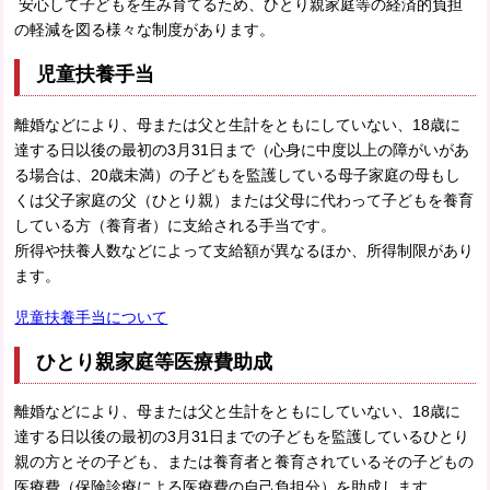
安心して子どもを生み育てるため、ひとり親家庭等の経済的負担
の軽減を図る様々な制度があります。
児童扶養手当
離婚などにより、母または父と生計をともにしていない、18歳に
達する日以後の最初の3月31日まで（心身に中度以上の障がいがあ
る場合は、20歳未満）の子どもを監護している母子家庭の母もし
くは父子家庭の父（ひとり親）または父母に代わって子どもを養育
している方（養育者）に支給される手当です。
所得や扶養人数などによって支給額が異なるほか、所得制限があり
ます。
児童扶養手当について
ひとり親家庭等医療費助成
離婚などにより、母または父と生計をともにしていない、18歳に
達する日以後の最初の3月31日までの子どもを監護しているひとり
親の方とその子ども、または養育者と養育されているその子どもの
医療費（保険診療による医療費の自己負担分）を助成します。