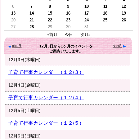
6
7
8
9
10
11
12
13
14
15
16
17
18
19
20
21
22
23
24
25
26
27
28
29
30
31
«前月
今日
次月»
前の月
次の月
12月3日
から
1ヶ月
のイベントを
ご案内いたします。
12月3日(木曜日)
子育て行事カレンダー（１２/３）
12月4日(金曜日)
子育て行事カレンダー（１２/４）
12月5日(土曜日)
子育て行事カレンダー（１２/５）
12月6日(日曜日)