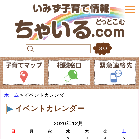
togg
navi
ホーム
> イベントカレンダー
イベントカレンダー
2020年12月
日
月
火
水
木
金
土
1
2
3
4
5