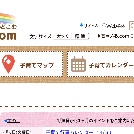
前の月
4月6日
から
1ヶ月
のイベントをご案内い
4月6日(火曜日)
子育て行事カレンダー（４/６）