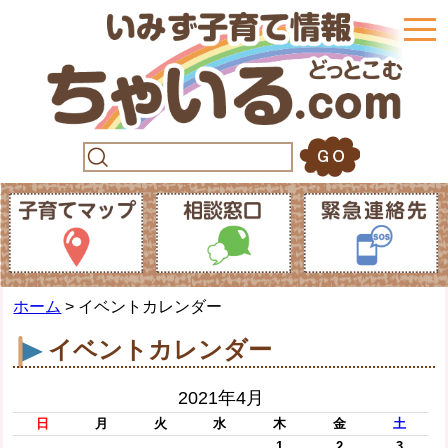
togg
navi
ホーム
> イベントカレンダー
イベントカレンダー
2021年4月
日
月
火
水
木
金
土
1
2
3