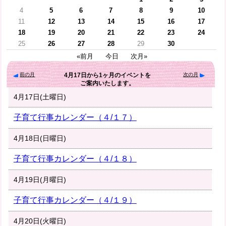
4
5
6
7
8
9
10
11
12
13
14
15
16
17
18
19
20
21
22
23
24
25
26
27
28
29
30
«前月
今日
次月»
前の月
次の月
4月17日
から
1ヶ月
のイベントを
ご案内いたします。
4月17日(土曜日)
子育て行事カレンダー（４/１７）
4月18日(日曜日)
子育て行事カレンダー（４/１８）
4月19日(月曜日)
子育て行事カレンダー（４/１９）
4月20日(火曜日)