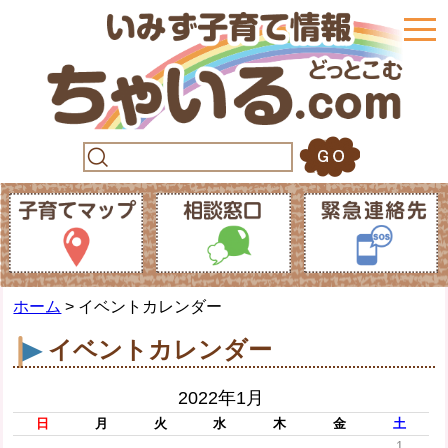
togg
navi
ホーム
> イベントカレンダー
イベントカレンダー
2022年1月
日
月
火
水
木
金
土
1