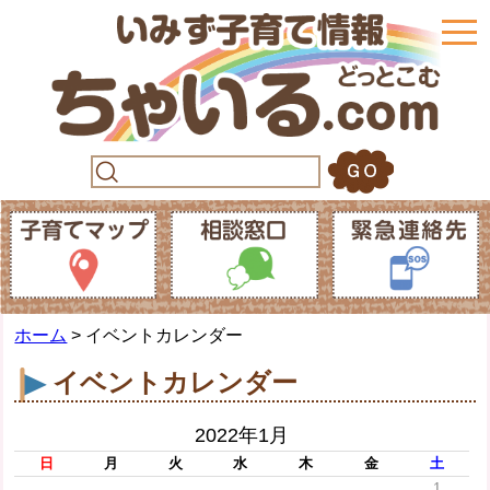
togg
navi
ホーム
> イベントカレンダー
イベントカレンダー
2022年1月
日
月
火
水
木
金
土
1