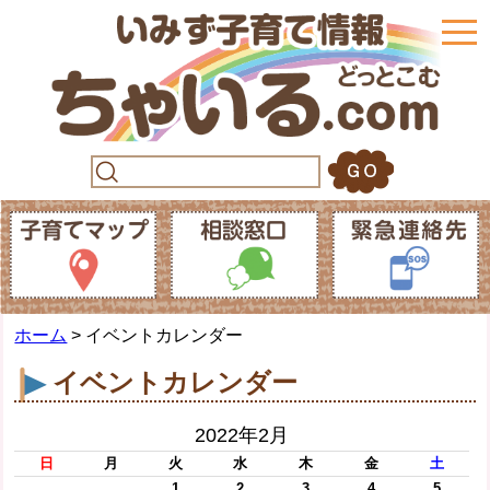
togg
navi
ホーム
> イベントカレンダー
イベントカレンダー
2022年2月
日
月
火
水
木
金
土
1
2
3
4
5