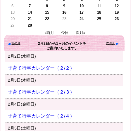
6
7
8
9
10
11
12
13
14
15
16
17
18
19
20
21
22
23
24
25
26
27
28
«前月
今日
次月»
前の月
次の月
2月2日
から
1ヶ月
のイベントを
ご案内いたします。
2月2日(水曜日)
子育て行事カレンダー（２/２）
2月3日(木曜日)
子育て行事カレンダー（２/３）
2月4日(金曜日)
子育て行事カレンダー（２/４）
2月5日(土曜日)