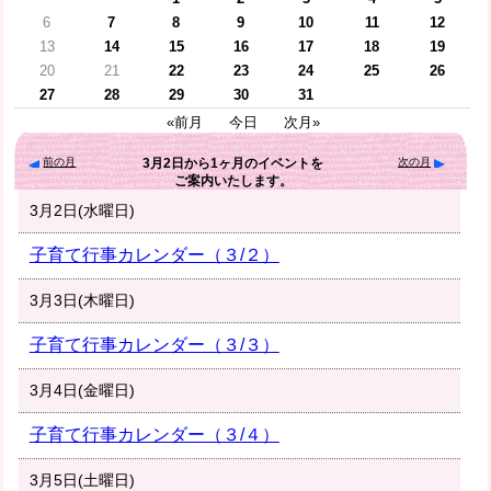
6
7
8
9
10
11
12
13
14
15
16
17
18
19
20
21
22
23
24
25
26
27
28
29
30
31
«前月
今日
次月»
前の月
次の月
3月2日
から
1ヶ月
のイベントを
ご案内いたします。
3月2日(水曜日)
子育て行事カレンダー（３/２）
3月3日(木曜日)
子育て行事カレンダー（３/３）
3月4日(金曜日)
子育て行事カレンダー（３/４）
3月5日(土曜日)