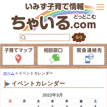
togg
navi
ホーム
> イベントカレンダー
イベントカレンダー
2022年3月
日
月
火
水
木
金
土
1
2
3
4
5