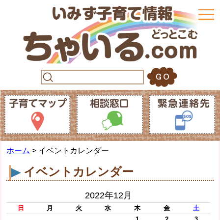
togg
navi
ホーム
> イベントカレンダー
イベントカレンダー
2022年12月
日
月
火
水
木
金
土
1
2
3