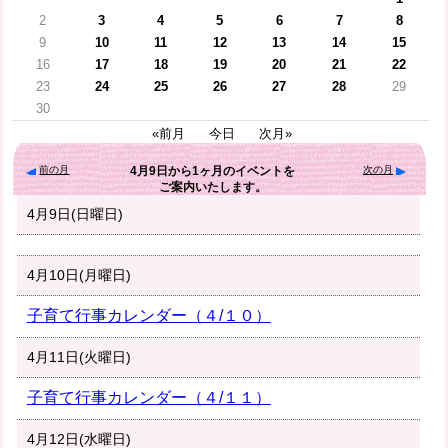
2
3
4
5
6
7
8
9
10
11
12
13
14
15
16
17
18
19
20
21
22
23
24
25
26
27
28
29
30
«前月
今日
次月»
前の月
次の月
4月9日
から
1ヶ月
のイベントを
ご案内いたします。
4月9日(日曜日)
4月10日(月曜日)
子育て行事カレンダー（４/１０）
4月11日(火曜日)
子育て行事カレンダー（４/１１）
4月12日(水曜日)