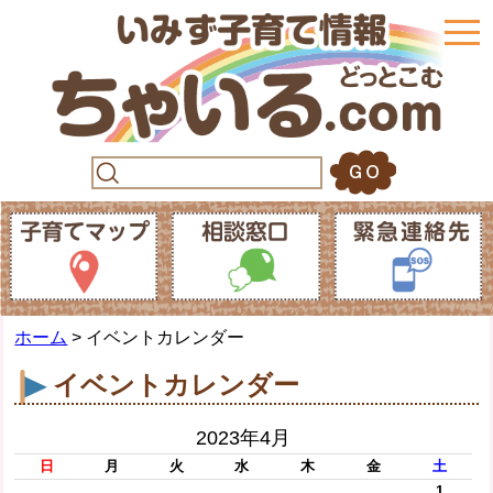
togg
navi
ホーム
> イベントカレンダー
イベントカレンダー
2023年4月
日
月
火
水
木
金
土
1