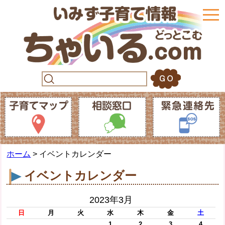
togg
navi
ホーム
> イベントカレンダー
イベントカレンダー
2023年3月
日
月
火
水
木
金
土
1
2
3
4