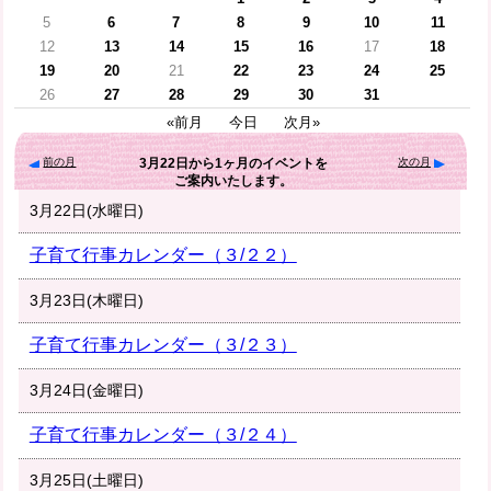
5
6
7
8
9
10
11
12
13
14
15
16
17
18
19
20
21
22
23
24
25
26
27
28
29
30
31
«前月
今日
次月»
前の月
次の月
3月22日
から
1ヶ月
のイベントを
ご案内いたします。
3月22日(水曜日)
子育て行事カレンダー（３/２２）
3月23日(木曜日)
子育て行事カレンダー（３/２３）
3月24日(金曜日)
子育て行事カレンダー（３/２４）
3月25日(土曜日)