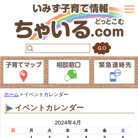
togg
navi
ホーム
> イベントカレンダー
イベントカレンダー
2024年4月
日
月
火
水
木
金
土
1
2
3
4
5
6