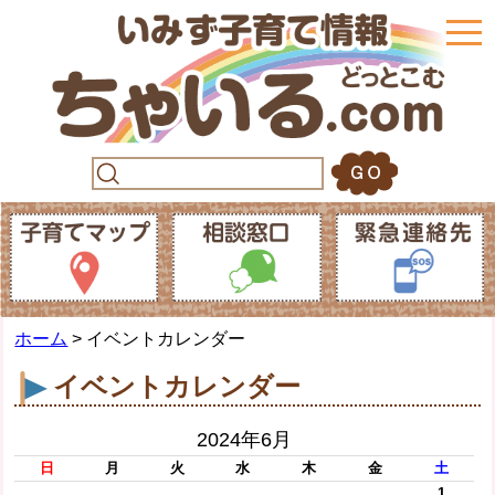
togg
navi
ホーム
> イベントカレンダー
イベントカレンダー
2024年6月
日
月
火
水
木
金
土
1