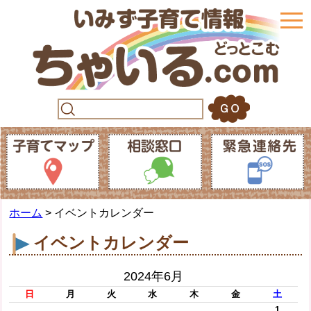
togg
navi
ホーム
> イベントカレンダー
イベントカレンダー
2024年6月
日
月
火
水
木
金
土
1