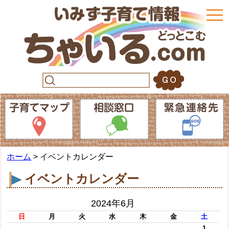
togg
navi
ホーム
> イベントカレンダー
イベントカレンダー
2024年6月
日
月
火
水
木
金
土
1