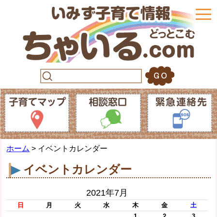
togg
navi
ホーム
> イベントカレンダー
イベントカレンダー
2021年7月
日
月
火
水
木
金
土
1
2
3