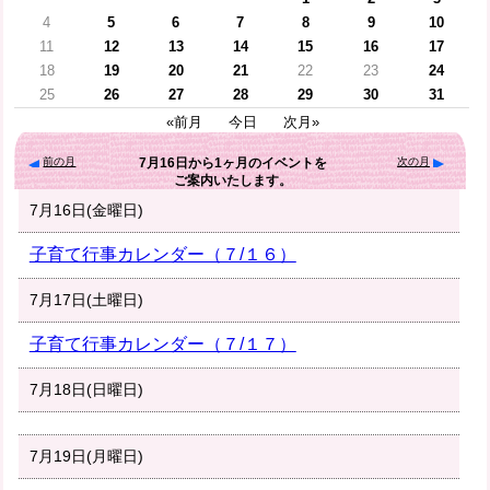
4
5
6
7
8
9
10
11
12
13
14
15
16
17
18
19
20
21
22
23
24
25
26
27
28
29
30
31
«前月
今日
次月»
前の月
次の月
7月16日
から
1ヶ月
のイベントを
ご案内いたします。
7月16日(金曜日)
子育て行事カレンダー（７/１６）
7月17日(土曜日)
子育て行事カレンダー（７/１７）
7月18日(日曜日)
7月19日(月曜日)