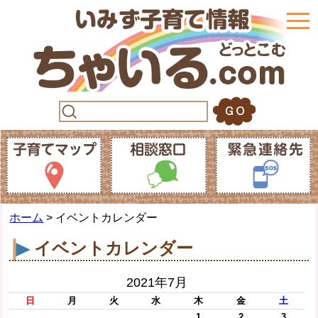
togg
navi
ホーム
> イベントカレンダー
イベントカレンダー
2021年7月
日
月
火
水
木
金
土
1
2
3