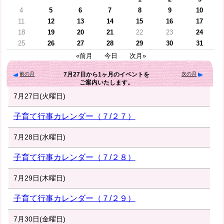
4
5
6
7
8
9
10
11
12
13
14
15
16
17
18
19
20
21
22
23
24
25
26
27
28
29
30
31
«前月
今日
次月»
前の月
次の月
7月27日
から
1ヶ月
のイベントを
ご案内いたします。
7月27日(火曜日)
子育て行事カレンダー（７/２７）
7月28日(水曜日)
子育て行事カレンダー（７/２８）
7月29日(木曜日)
子育て行事カレンダー（７/２９）
7月30日(金曜日)