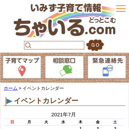
togg
navi
ホーム
> イベントカレンダー
イベントカレンダー
2021年7月
日
月
火
水
木
金
土
1
2
3