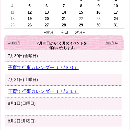
4
5
6
7
8
9
10
11
12
13
14
15
16
17
18
19
20
21
22
23
24
25
26
27
28
29
30
31
«前月
今日
次月»
前の月
次の月
7月30日
から
1ヶ月
のイベントを
ご案内いたします。
7月30日(金曜日)
子育て行事カレンダー（７/３０）
7月31日(土曜日)
子育て行事カレンダー（７/３１）
8月1日(日曜日)
8月2日(月曜日)