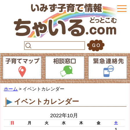
togg
navi
ホーム
> イベントカレンダー
イベントカレンダー
2022年10月
日
月
火
水
木
金
土
1