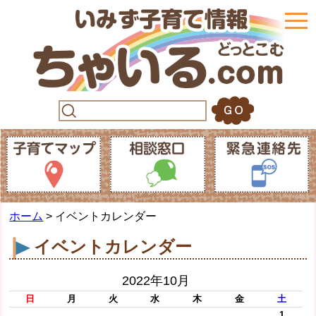
togg
navi
ホーム
> イベントカレンダー
イベントカレンダー
2022年10月
日
月
火
水
木
金
土
1