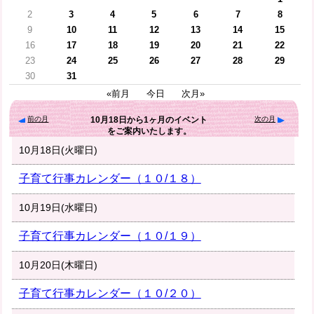
2
3
4
5
6
7
8
9
10
11
12
13
14
15
16
17
18
19
20
21
22
23
24
25
26
27
28
29
30
31
«前月
今日
次月»
前の月
次の月
10月18日
から
1ヶ月
のイベント
をご案内いたします。
10月18日(火曜日)
子育て行事カレンダー（１０/１８）
10月19日(水曜日)
子育て行事カレンダー（１０/１９）
10月20日(木曜日)
子育て行事カレンダー（１０/２０）