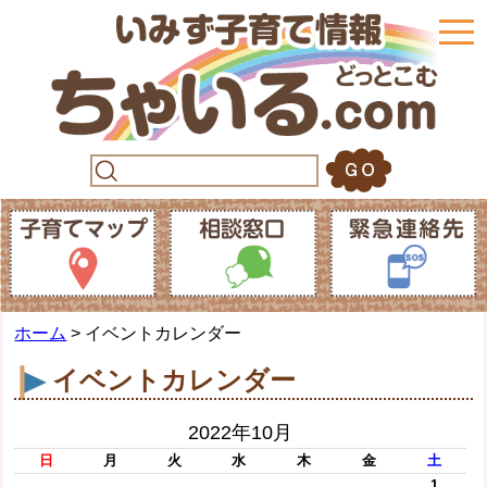
togg
navi
ホーム
> イベントカレンダー
イベントカレンダー
2022年10月
日
月
火
水
木
金
土
1